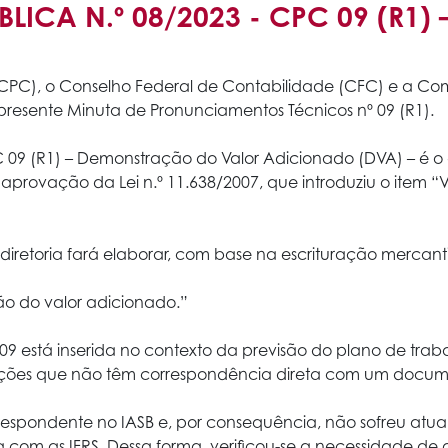
ÚBLICA N.º 08/2023 - CPC 09 (R
PC), o Conselho Federal de Contabilidade (CFC) e a Comi
resente Minuta de Pronunciamentos Técnicos nº 09 (R1).
 09 (R1) – Demonstração do Valor Adicionado (DVA) – é o
aprovação da Lei n.º 11.638/2007, que introduziu o item “
a diretoria fará elaborar, com base na escrituração mercant
 do valor adicionado.”
9 está inserida no contexto da previsão do plano de traba
ações que não têm correspondência direta com um docume
pondente no IASB e, por consequência, não sofreu atual
om as IFRS. Dessa forma, verificou-se a necessidade de a