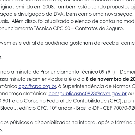
iginal, emitido em 2008. Também estão sendo propostos aju
boração e divulgação da DVA, bem como uma nova seção, i
tuais. Além disso, foi atualizado o elenco de contas no m
onunciamento Técnico CPC 50 – Contratos de Seguro.
evem este edital de audiência gostariam de receber come
s.
gando a minuta de Pronunciamento Técnico 09 (R1) – Demon
 essa minuta sejam enviados até o dia
8 de novembro de 2
etrônico
cpc@cpc.org.br
, à Superintendência de Normas C
 endereço eletrônico:
conspublicasnc0823@cvm.gov.br
ou 
50-901 e ao Conselho Federal de Contabilidade (CFC), por
oco J, edifício CFC, 10º andar - Brasília-DF - CEP 70070-92
dos públicos e disponibilizados na íntegra, após o términ
s.