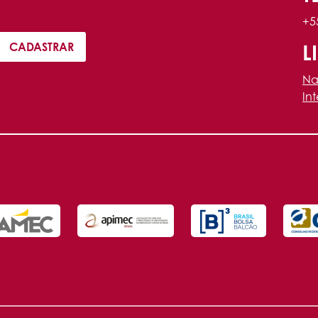
+5
L
Na
In