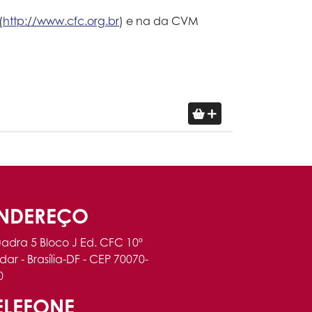
(
http://www.cfc.org.br
) e na da CVM
NDEREÇO
adra 5 Bloco J Ed. CFC 10º
dar - Brasília-DF - CEP 70070-
0
ELEFONE