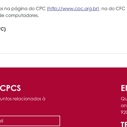
dos na página do CPC (
http://www.cpc.org.br
), na do CFC 
 de computadores.
PC)
ACPCS
E
untos relacionados à
Qu
an
92
T