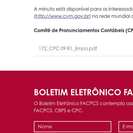
A minuta está disponível para os interessa
(
http://www.cvm.gov.br
) na rede mundial
Comitê de Pronunciamentos Contábeis (C
172_CPC 09 R1_limpa.pdf
BOLETIM ELETRÔNICO F
O Boletim Eletrônico FACPCS contempla ass
FACPCS, CBPS e CPC.