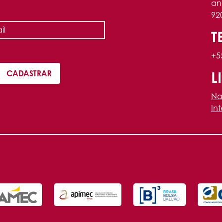
an
92
T
+5
L
Na
In