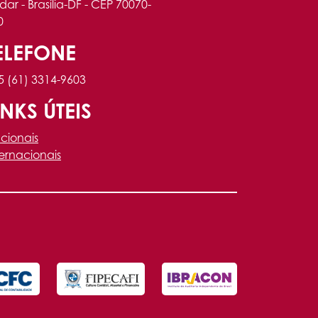
dar - Brasília-DF - CEP 70070-
0
ELEFONE
5 (61) 3314-9603
INKS ÚTEIS
cionais
ternacionais