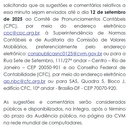
solicitando que as sugestões e comentários relativos a
essa minuta sejam enviados até o dia
12 de setembro
de 2025
ao Comitê de Pronunciamentos Contábeis
(CPC), por meio do endereço eletrônico
cpc@cpc.org.br
, à Superintendência de Normas
Contábeis e de Auditoria da Comissão de Valores
Mobiliários, preferencialmente pelo endereço
eletrônico:
conspublicasnc0125@cvm.gov.br
ou para a
Rua Sete de Setembro, 111/27º andar – Centro – Rio de
Janeiro – CEP 20050-901 e ao Conselho Federal de
Contabilidade (CFC), por meio do endereço eletrônico
ap.nbc@cfc.org.br
ou para SAS, Quadra 5, Bloco J,
edifício CFC, 10º andar - Brasília-DF - CEP 70070-920.
As sugestões e comentários serão considerados
públicos e disponibilizados, na íntegra, após o término
do prazo da Audiência pública, na página da CVM
na rede mundial de computadores.